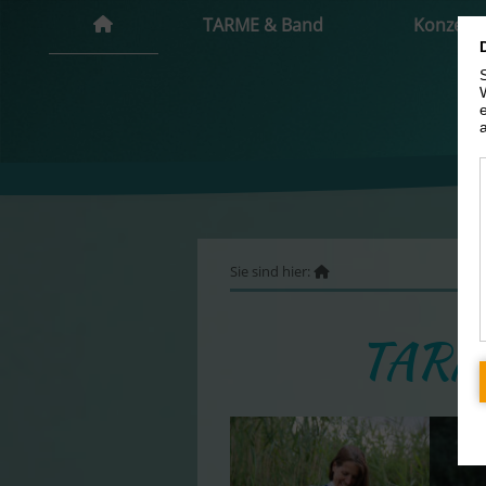
TARME & Band
Konzert
Sie sind hier:
TARME