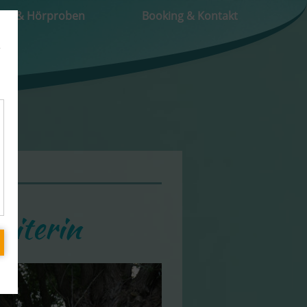
eos & Hörproben
Booking & Kontakt
e
iterin