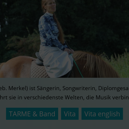
b. Merkel) ist Sängerin, Songwriterin, Diplomge
rt sie in verschiedenste Welten, die Musik verbind
TARME & Band
Vita
Vita english