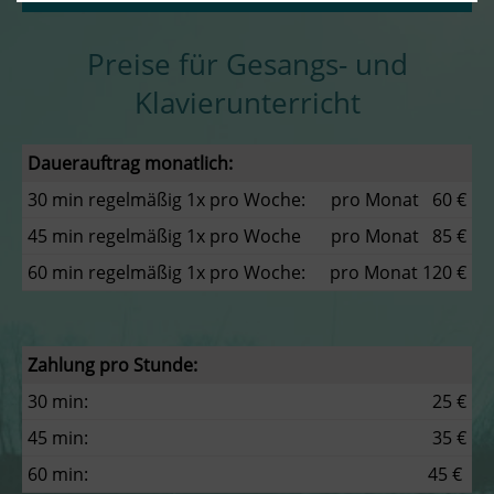
Preise für Gesangs- und
Klavierunterricht
Dauerauftrag monatlich:
30 min regelmäßig 1x pro Woche:
pro Monat 60 €
45 min regelmäßig 1x pro Woche
pro Monat 85 €
60 min regelmäßig 1x pro Woche:
pro Monat 120 €
Zahlung pro Stunde:
30 min:
25 €
45 min:
35 €
60 min:
45 €
.