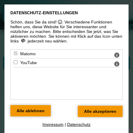
DATENSCHUTZ-EINSTELLUNGEN
Schön, dass Sie da sind!
. Verschiedene Funktionen
helfen uns, diese Website für Sie interessanter und
nützlicher zu machen.
Bitte entscheiden Sie jetzt, was Sie
aktivieren möchten. Sie können mit Klick auf das Icon unten
links
jederzeit neu wählen.
Sie sind hier:
Konzertangebote
> Familienkonzert: 'Was ist es, was uns wirklich
vereint'
Matomo
Bitte wählen Sie...
YouTube
Familienkonzert / Mitmach-
Konzert für Kinder, Eltern und
Konzertliebhaber
Impressum
|
Datenschutz
"Was ist es was uns wirklich