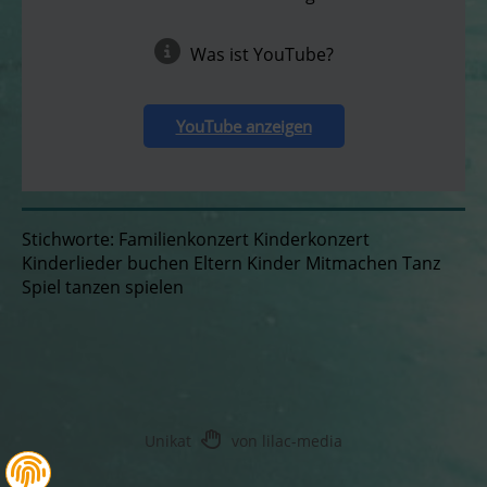
Was ist YouTube?
YouTube anzeigen
Stichworte: Familienkonzert Kinderkonzert
Kinderlieder buchen Eltern Kinder Mitmachen Tanz
Spiel tanzen spielen
Unikat
von lilac-media