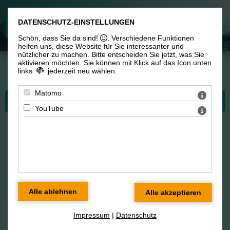
DATENSCHUTZ-EINSTELLUNGEN
Schön, dass Sie da sind!
. Verschiedene Funktionen
helfen uns, diese Website für Sie interessanter und
nützlicher zu machen.
Bitte entscheiden Sie jetzt, was Sie
aktivieren möchten. Sie können mit Klick auf das Icon unten
links
jederzeit neu wählen.
Sie sind hier: Konzertangebote > Konzert: „Wenn die Seele mit dem Herzen tanzt“
Matomo
Bitte wählen Sie...
YouTube
"Wenn die Seele mit dem
Herzen tanzt"
Songs, poetische Lieder, Gospel
bis Chansons
Impressum
|
Datenschutz