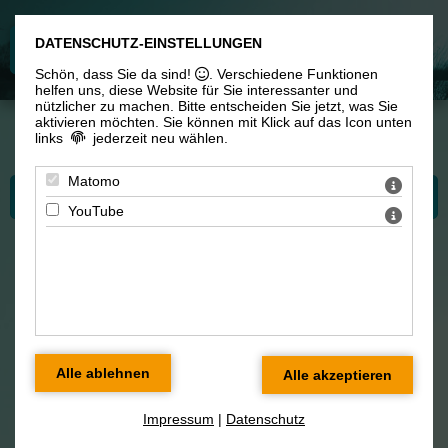
DATENSCHUTZ-EINSTELLUNGEN
Schön, dass Sie da sind!
. Verschiedene Funktionen
helfen uns, diese Website für Sie interessanter und
nützlicher zu machen.
Bitte entscheiden Sie jetzt, was Sie
aktivieren möchten. Sie können mit Klick auf das Icon unten
links
jederzeit neu wählen.
Sie sind hier: Workshops & Unterricht > Workshops
Matomo
Bitte wählen Sie...
YouTube
Workshops mit TARME (Antje
Chemnitz)
Impressum
|
Datenschutz