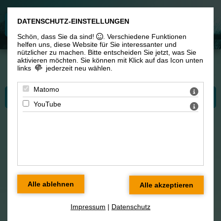
DATENSCHUTZ-EINSTELLUNGEN
Schön, dass Sie da sind!
. Verschiedene Funktionen
helfen uns, diese Website für Sie interessanter und
nützlicher zu machen.
Bitte entscheiden Sie jetzt, was Sie
aktivieren möchten. Sie können mit Klick auf das Icon unten
links
jederzeit neu wählen.
Sie sind hier:
Workshops & Unterricht
> Klavierunterricht
Matomo
Bitte wählen Sie...
YouTube
Klavierunterricht /
Einzelunterricht
Impressum
|
Datenschutz